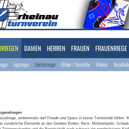
DRIEGEN
DAMEN
HERREN
FRAUEN
FRAUENRIEGE
riege
Jugiriege
Geräteriege
Bilder / Berichte
Videos
Resultat
Jugendriegen
pezialriege,
andererseits darf Freude und Spass in keiner Turnstunde
fehlen. 
hier zusätzliche Elemente an den Geräten Boden, Reck,
Minitrampolin, Schauk
en Trainingsstunden und die
Bereitschaft auch zuhause ein regelmässiges Kraf