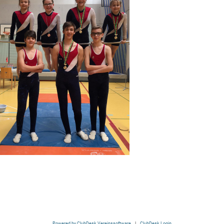
Powered by ClubDesk Vereinssoftware
|
ClubDesk Login