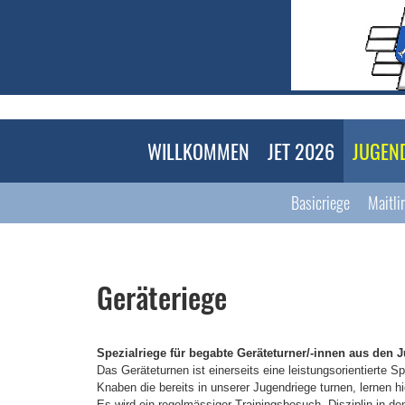
WILLKOMMEN
JET 2026
JUGEN
Basicriege
Maitli
Geräteriege
Spezialriege für begabte Geräteturner/-innen aus den 
Das Geräteturnen ist einerseits eine leistungsorientierte S
Knaben die bereits in unserer Jugendriege
turnen, lernen 
Es wird ein regelmässiger
Trainingsbesuch, Disziplin in d